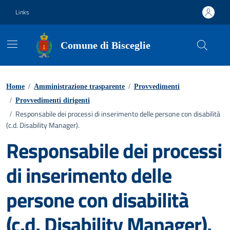
Vai ai contenuti
Vai al footer
Links
Comune di Bisceglie
Home
/
Amministrazione trasparente
/
Provvedimenti
/
Provvedimenti dirigenti
Responsabile dei processi di inserimento delle persone con disabilità
/
(c.d. Disability Manager).
Responsabile dei processi
di inserimento delle
persone con disabilità
(c.d. Disability Manager).