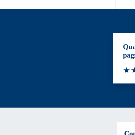
Qua
pag
Valut
Va
Con