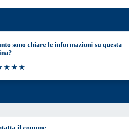
nto sono chiare le informazioni su questa
ina?
a 1 stelle su 5
luta 2 stelle su 5
Valuta 3 stelle su 5
Valuta 4 stelle su 5
Valuta 5 stelle su 5
tatta il comune