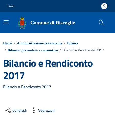
Vai ai contenuti
Vai al footer
Links
Comune di Bisceglie
Home
/
Amministrazione trasparente
/
Bilanci
Bilancio e Rendiconto 2017
/
Bilancio preventivo e consuntivo
/
Bilancio e Rendiconto
2017
Bilancio e Rendiconto 2017
Condividi
Vedi azioni