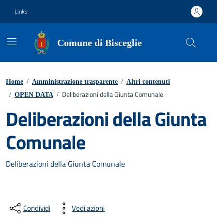
Vai ai contenuti
Vai al footer
Links
Comune di Bisceglie
Home
/
Amministrazione trasparente
/
Altri contenuti
Deliberazioni della Giunta Comunale
/
OPEN DATA
/
Deliberazioni della Giunta
Comunale
Deliberazioni della Giunta Comunale
Condividi
Vedi azioni