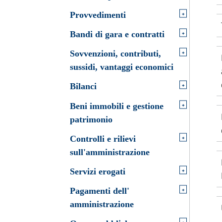
+
Provvedimenti
+
Bandi di gara e contratti
+
Sovvenzioni, contributi,
sussidi, vantaggi economici
+
Bilanci
+
Beni immobili e gestione
patrimonio
+
Controlli e rilievi
sull'amministrazione
+
Servizi erogati
+
Pagamenti dell'
amministrazione
+