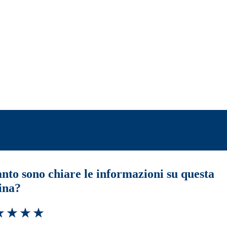
nto sono chiare le informazioni su questa
ina?
a 1 stelle su 5
luta 2 stelle su 5
Valuta 3 stelle su 5
Valuta 4 stelle su 5
Valuta 5 stelle su 5