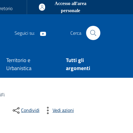
Accesso all'area
retorio
personale
Seguici su:
Cerca
Youtube
Territorio e
Tutti gli
Urbanistica
argomenti
iFi
Condividi
Vedi azioni